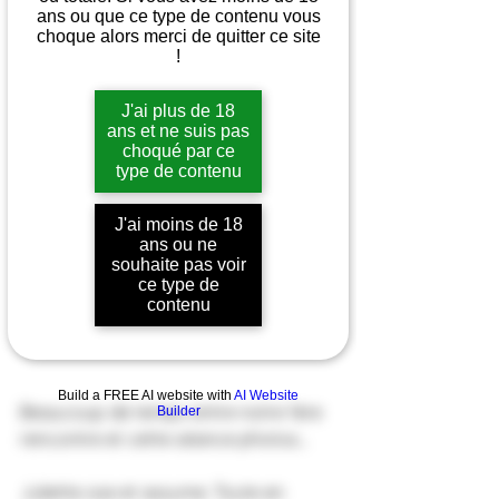
ans ou que ce type de contenu vous
choque alors merci de quitter ce site
!
J'ai plus de 18
ans et ne suis pas
choqué par ce
type de contenu
J'ai moins de 18
ans ou ne
souhaite pas voir
ce type de
contenu
Build a FREE AI website with
AI Website
Beaucoup de temps entre notre 1ère 
Builder
rencontre et cette séance photos...
Juliette ose et assume. Toute en 