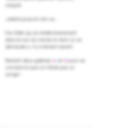
volupté.
Juliette pose et s'en va... 
Feu follet qui se révèle brièvement 
dans le noir du marais et dont on se 
demande si  il a vraiment existé !
Restent deux galeries 
ici 
et 
là
 pour se 
convaincre que ce n'était pas un 
songe !