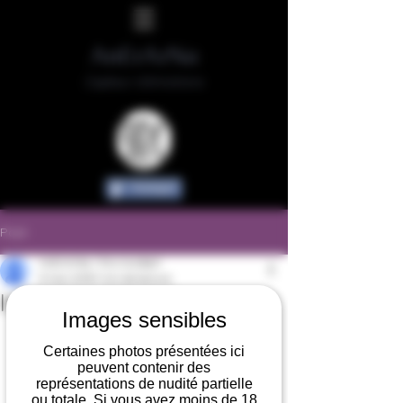
AnErArNa
Capteur d'émotions
Partager
Post
AnErArNa / Eric Guilbert
8 mai 2018
1 min de lecture
Insaisissable Juliette
Images sensibles
Certaines photos présentées ici
peuvent contenir des
représentations de nudité partielle
ou totale. Si vous avez moins de 18