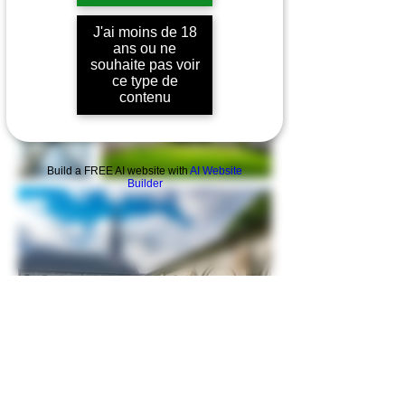
J'ai moins de 18
ans ou ne
souhaite pas voir
ce type de
contenu
Build a FREE AI website with
AI Website
Builder