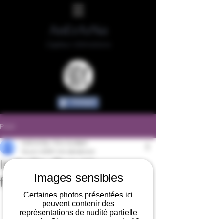
AnErArNa
Capteur d'émotions
Partager
Post
AnErArNa / Eric Guilbert
16 juin 2018
1 min de lecture
Isabelle : Beauté
Images sensibles
flamboyante
Certaines photos présentées ici
peuvent contenir des
représentations de nudité partielle