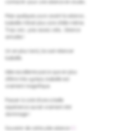
contacté  pour une séance en studio. 
Mais quelques jours avant la séance... 
Isabelle n'était plus sûre d'elle-même. 
Trop ceci , pas assez cela... Séance 
annulée ! 
Un an plus tard, j'ai osé relancer 
Isabelle. 
Idée excellente parce que en plus 
d'être très sympa, Isabelle est 
vraiment magnifique.
Passer à coté d'une si belle 
expérience aurait vraiment été 
dommage !
Souvenir de cette jolie séance 
ICI