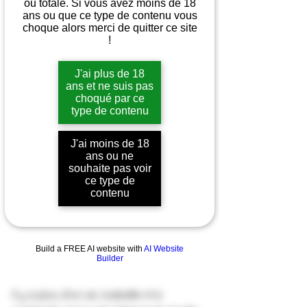
ou totale. Si vous avez moins de 18
ans ou que ce type de contenu vous
choque alors merci de quitter ce site
!
J'ai plus de 18
ans et ne suis pas
choqué par ce
type de contenu
J'ai moins de 18
ans ou ne
souhaite pas voir
ce type de
contenu
Build a FREE AI website with
AI Website
Builder
Il y a plus d'un an, Isabelle m'a 