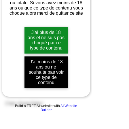
ou totale. Si vous avez moins de 18
ans ou que ce type de contenu vous
choque alors merci de quitter ce site
!
J'ai plus de 18
ans et ne suis pas
choqué par ce
type de contenu
J'ai moins de 18
ans ou ne
souhaite pas voir
ce type de
Cela faisait trop longtemps que je 
contenu
devais rafraîchir la page d'accueil... 
C'est chose faite ! 
Build a FREE AI website with
AI Website
Builder