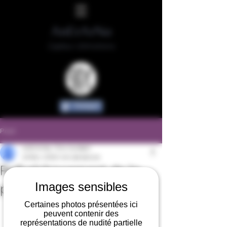
AnErArNa
Capteur d'émotions
Partager
Post
AnErArNa / Eric Guilbert
24 févr. 2016
1 min de lecture
Rafraîchissement de la
Images sensibles
page d'accueil
Certaines photos présentées ici
peuvent contenir des
représentations de nudité partielle