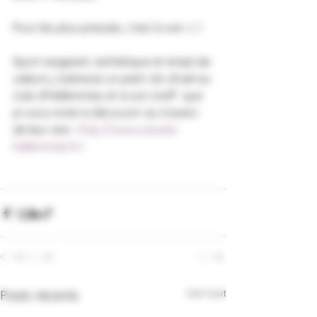
Pour les plus pressés, c'est à voir 
ici
 ! 
Sport exigeant, esthétique et empli de 
valeurs, j'adresse un petit clin d'oeil au 
club d'Hellemmes et à son staff  que 
je vous invite à découvrir au travers 
de leur site : 
http://www.savate-
hellemmes.fr/
Voir tout
Posts récents