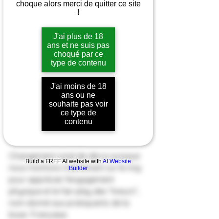
choque alors merci de quitter ce site
!
J'ai plus de 18
ans et ne suis pas
choqué par ce
type de contenu
J'ai moins de 18
ans ou ne
souhaite pas voir
Il était temps de modifier le thème du 
ce type de
mois qui nous faisait errer sur les 
contenu
plateaux enneigés de l'Aubrac.  
Changement total de décor puisque 
Build a FREE AI website with
AI Website
nous montons maintenant sur le ring 
Builder
pour apprécier l'engagement 
physique et le fair-play des "tireurs", 
nom donné aux pratiquants de la 
boxe  Française.  